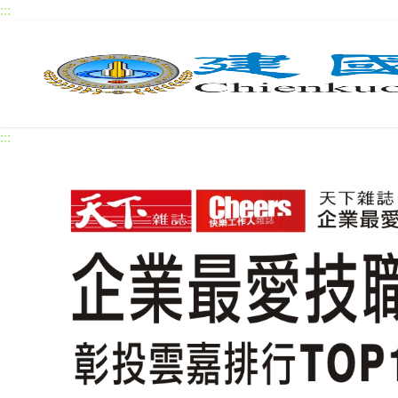
本頁提供鍵盤快速鍵導覽： Alt 加 U 可前往上方選單區塊； Alt
:::
建國科技大學
:::