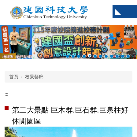
跳
到
主
要
內
容
區
首頁
校景藝廊
:::
第二大景點 巨木群.巨石群.巨泉柱好
休閒園區