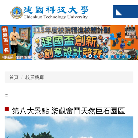
跳
到
主
要
內
容
區
首頁
校景藝廊
:::
第八大景點 樂觀奮鬥天然巨石園區