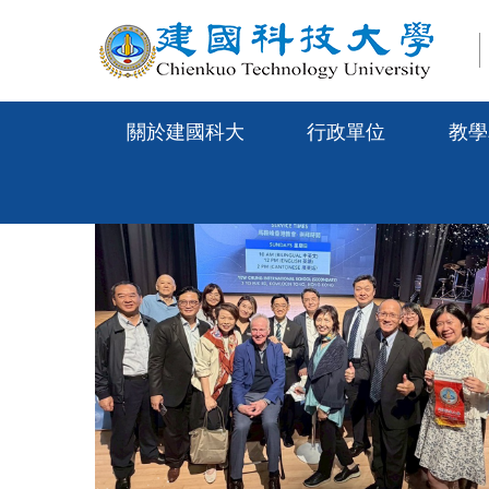
跳
到
主
要
內
關於建國科大
行政單位
教學
容
區