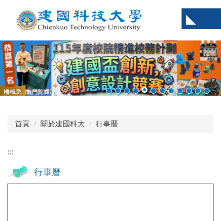
跳
到
主
要
內
容
區
首頁
關於建國科大
行事曆
:::
行事曆